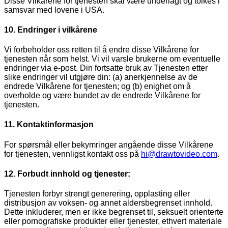
Disse Vilkårene for tjenesten skal være underlagt og tolkes i
samsvar med lovene i USA.
10. Endringer i vilkårene
Vi forbeholder oss retten til å endre disse Vilkårene for
tjenesten når som helst. Vi vil varsle brukerne om eventuelle
endringer via e-post. Din fortsatte bruk av Tjenesten etter
slike endringer vil utgjøre din: (a) anerkjennelse av de
endrede Vilkårene for tjenesten; og (b) enighet om å
overholde og være bundet av de endrede Vilkårene for
tjenesten.
11. Kontaktinformasjon
For spørsmål eller bekymringer angående disse Vilkårene
for tjenesten, vennligst kontakt oss på
hi@drawtovideo.com
.
12. Forbudt innhold og tjenester:
Tjenesten forbyr strengt generering, opplasting eller
distribusjon av voksen- og annet aldersbegrenset innhold.
Dette inkluderer, men er ikke begrenset til, seksuelt orienterte
eller pornografiske produkter eller tjenester, ethvert materiale