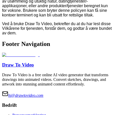
av usømmelig og utuktig natur, datingtjenester/-
applikasjoner, eller andre produkter/tjenester beregnet kun
for voksne. Brukere som bryter denne policyen kan få sine
kontoer terminert og kan bli utsatt for rettslige tiltak.
Ved å bruke Draw To Video, bekrefter du at du har lest disse
Vilkårene for tjenesten, forstår dem, og godtar å være bundet
av dem.
Footer Navigation
Draw To Video
Draw To Video is a free online AI video generator that transforms
drawings into animated videos. Convert sketches, drawings, and
artwork into stunning animated content effortlessly.
hi@
drawtovideo.com
Bedrift